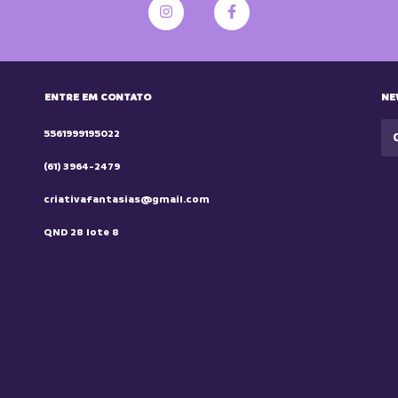
ENTRE EM CONTATO
NE
5561999195022
(61) 3964-2479
criativafantasias@gmail.com
QND 28 lote 8