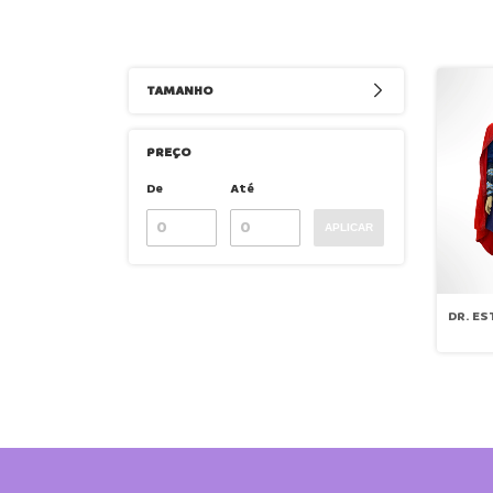
TAMANHO
PREÇO
De
Até
APLICAR
DR. E