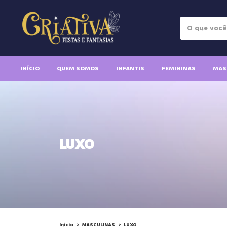
INÍCIO
QUEM SOMOS
INFANTIS
FEMININAS
MAS
LUXO
Início
>
MASCULINAS
>
LUXO